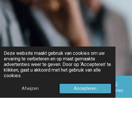
Deze website maakt gebruik van cookies om uw
ervaring te verbeteren en op maat gemaakte
advertenties weer te geven. Door op ‘Accepteren’ te
klikken, gaat u akkoord met het gebruik van alle
cookies.
Afwijzen
Accepteren
E-mailadres
Telefoonnummer
Kaart
WhatsApp
Voordelen van een Workshop
Werkgeluk
Door deel te nemen aan een Workshop Werkgeluk kunnen